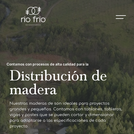
Contamos con procesos de alta calidad para la
Distribución de
La única rentabilidad posible es aquella que está hecha de
madera
Sostenibilidad
Nuestras maderas de son ideales para proyectos
Nuestra madera es cultivada de manera sostenible. Nos
grandes y pequeños. Contamos con tablones, tableros,
aseguramos de que cada árbol sea cosechado de
vigas y postes que se pueden cortar y dimensionar
forma responsable, respetando los ciclos naturales de
para adaptarse a las especificaciones de cada
la naturaleza y garantizando que nuestros bosques
proyecto.
sean renovados para las generaciones futuras.