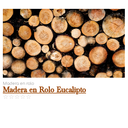
Madera en rolo
Madera en Rolo Eucalipto
☆
☆
☆
☆
☆