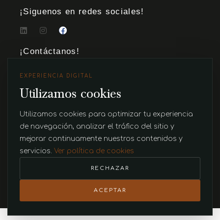
¡Siguenos en redes sociales!
¡Contáctanos!
Centro de Negocios San Fernando Plaza Carrera 43a Torre
EXPERIENCIA DIGITAL
1 Oficina 752, Medellín, Antioquia, Colombia
Utilizamos cookies
(+57) 316 419 3700
Utilizamos cookies para optimizar tu experiencia
ventas@riofrio.com.co
de navegación, analizar el tráfico del sitio y
mejorar continuamente nuestros contenidos y
servicios.
Ver política de cookies
© 2026 Desarollado por
Seven Lab | Growth Marketing
RECHAZAR
ACEPTAR