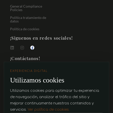
General Compliance
Policies
Política tratamiento de
datos
Política de cookies
¡Siguenos en redes sociales!
¡Contáctanos!
Centro de Negocios San Fernando Plaza Carrera 43a Torre
EXPERIENCIA DIGITAL
1 Oficina 752, Medellín, Antioquia, Colombia
Utilizamos cookies
(+57) 316 419 3700
ventas@riofrio.com.co
Utilizamos cookies para optimizar tu experiencia
de navegación, analizar el tráfico del sitio y
mejorar continuamente nuestros contenidos y
servicios.
Ver política de cookies