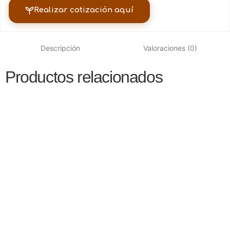
Realizar cotización aquí
Descripción
Valoraciones (0)
Productos relacionados
Madera en rolo
Madera en Rolo Pino Maximinoi
☆
☆
☆
☆
☆
Tableros
Tableros Alistonados / Finger Joint
☆
☆
☆
☆
☆