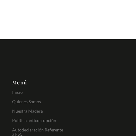
Madera en rolo
Madera en Rolo Eucalipto
☆
☆
☆
☆
☆
Menú
Inicio
Quienes Somos
Nuestra Madera
Política anticorrupción
Autodeclaración Referente
a FSC